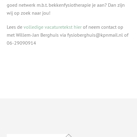
goed netwerk m.b.t. bekkenfysiotherapie je aan? Dan zijn
wij op zoek naar jou!
Lees de
volledige vacaturetekst hier
of neem contact op
met Willem-Jan Berghuis via fysioberghuis@kpnmail.nl of
06-29090914
Back