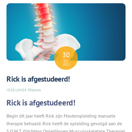
30
03
2022
Rick is afgestudeerd!
Nieuws
IDEEUNIEK
Rick is afgestudeerd!
Begin dit jaar heeft Rick zijn Masteropleiding manuele
therapie behaald. Rick heeft de opleiding gevolgd aan de
S
.O.M.T. (Stichting Opleidingen Musculoskeletale Therapie)