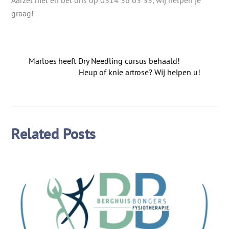
Aarzel niet en bel ons op 0314 36 63 33, wij helpen je
graag!
Marloes heeft Dry Needling cursus behaald!
Heup of knie artrose? Wij helpen u!
Related Posts