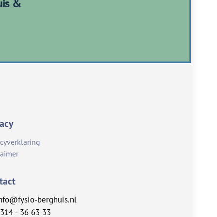
uis &
vacy
acyverklaring
laimer
tact
nfo@fysio-berghuis.nl
314 - 36 63 33