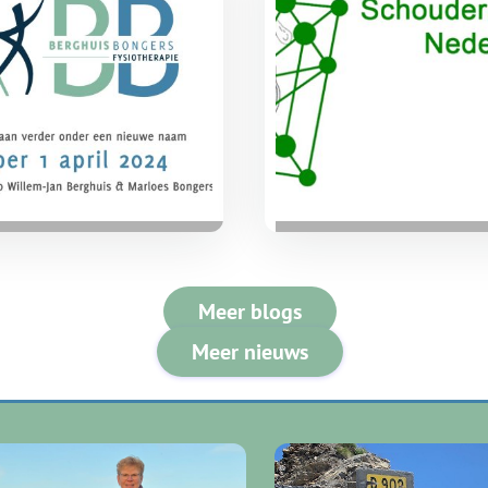
tschap Berghuis Bongers
Schouder Netwerk
04-2024
12-09-2023
 1 april
Nederland
Meer blogs
Meer nieuws