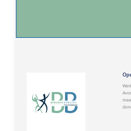
Ope
Wer
Avo
maa
don