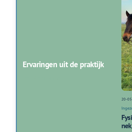
Ervaringen uit de praktijk
Lees alle ervaringen
20-05
Ingez
Fys
nek