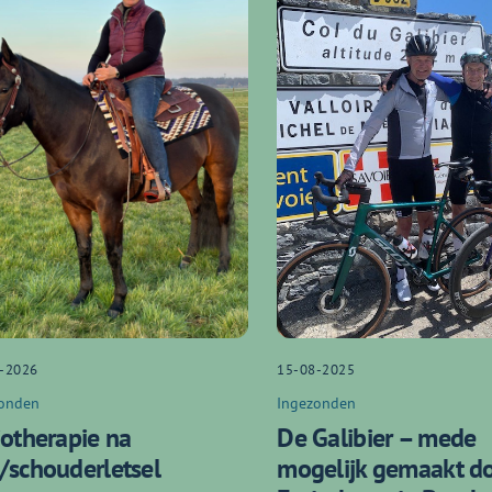
-2026
15-08-2025
onden
Ingezonden
iotherapie na
De Galibier – mede
/schouderletsel
mogelijk gemaakt d