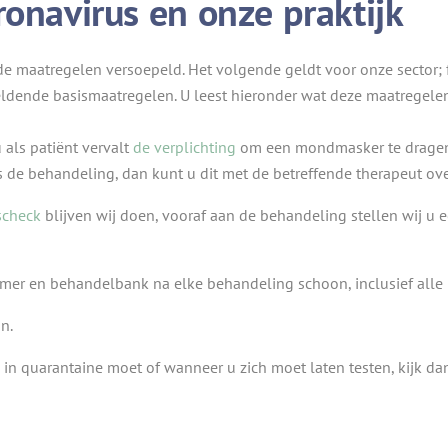
ronavirus en onze praktijk
 de maatregelen versoepeld. Het volgende geldt voor onze sector;
ldende basismaatregelen. U leest hieronder wat deze maatregelen
 als patiënt vervalt
de verplichting
om een mondmasker te dragen t
 de behandeling, dan kunt u dit met de betreffende therapeut ov
scheck
blijven wij doen, vooraf aan de behandeling stellen wij u
r en behandelbank na elke behandeling schoon, inclusief alle kl
n.
in quarantaine moet of wanneer u zich moet laten testen, kijk da