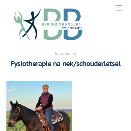
Skip
Men
to
content
Ingezonden
Fysiotherapie na nek/schouderletsel