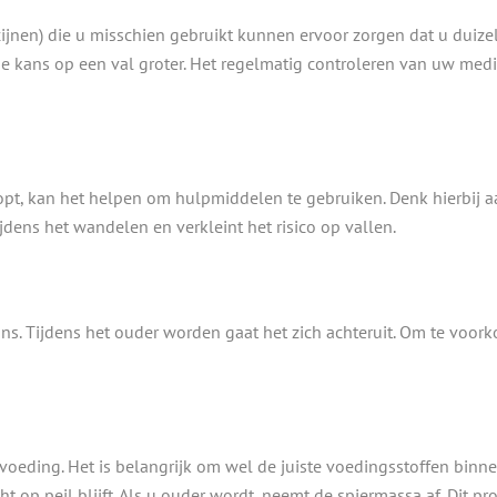
ijnen) die u misschien gebruikt kunnen ervoor zorgen dat u duize
e kans op een val groter. Het regelmatig controleren van uw medic
oopt, kan het helpen om hulpmiddelen te gebruiken. Denk hierbij 
jdens het wandelen en verkleint het risico op vallen.
s. Tijdens het ouder worden gaat het zich achteruit. Om te voork
eding. Het is belangrijk om wel de juiste voedingsstoffen binnen
op peil blijft. Als u ouder wordt, neemt de spiermassa af. Dit pr