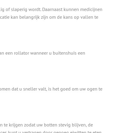
lig of slaperig wordt. Daarnaast kunnen medicijnen
atie kan belangrijk zijn om de kans op vallen te
aan een rollator wanneer u buitenshuis een
omen dat u sneller valt, is het goed om uw ogen te
 te krijgen zodat uw botten stevig blijven, de
oces kunt u vertragen door genoeg eiwitten te eten.