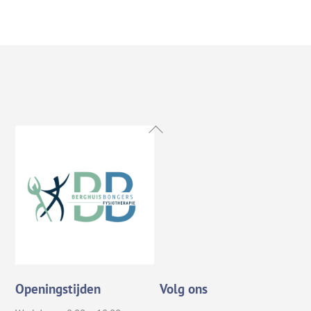
Back
To
Top
Openingstijden
Volg ons